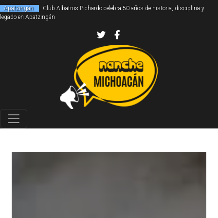
Apatzingán
Club Albatros Pichardo celebra 50 años de historia, disciplina y
legado en Apatzingán