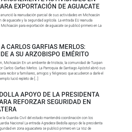
ARA EXPORTACIÓN DE AGUACATE
 anunció la reanudación parcial de sus actividades en Michoacán
ón de aguacate y la seguridad agrícola. La entrada EU reanuda
n Michoacán para exportación de aguacate se publicó primero en La
 A CARLOS GARFIAS MERLOS:
DE A SU ARZOBISPO EMÉRITO
, Michoacán En un ambiente de tristeza, la comunidad de Tuxpan
or Carlos Garfias Merlos. La Parroquia de Santiago Apóstol abrió sus
ara recibir a familiares, amigos y feligreses que acudieron a darle el
templo lució repleto de […]
DOLLA APOYO DE LA PRESIDENTA
ARA REFORZAR SEGURIDAD EN
ATERA
 la Guardia Civil del estado mantendrá coordinación con los
 Guardia Nacional La entrada Agradece Bedolla apoyo de la presidenta
guridad en zona aguacatera se publicó primero en La Voz de