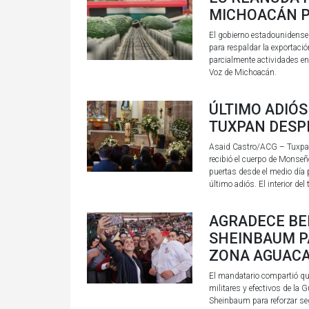
MICHOACÁN P
El gobierno estadounidense
para respaldar la exportaci
parcialmente actividades e
Voz de Michoacán.
ÚLTIMO ADIÓS
TUXPAN DESPI
Asaid Castro/ACG – Tuxpan
recibió el cuerpo de Monseñ
puertas desde el medio día p
último adiós. El interior del 
AGRADECE BE
SHEINBAUM P
ZONA AGUAC
El mandatario compartió que
militares y efectivos de la
Sheinbaum para reforzar se