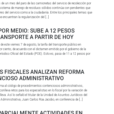
e un mes del paro de las camionetas del servicio de recolección por
 sistema de manejo de residuos sólidos continúa con pendientes que
res del servicio como a la ciudadanía. Entre los principales temas que
e encuentran la regularización del […]
 POR MEDIO: SUBE A 12 PESOS
RANSPORTE A PARTIR DE HOY
de este viernes 7 de agosto, la tarifa del transporte público en
ciento, de acuerdo con el dictamen emitido por el gobierno de la
eríodico Oficial del Estado (POE). Esto es, pasa de 11 a 12 pesos por
AS FISCALES ANALIZAN REFORMA
NCIOSO ADMINISTRATIVO
rma al código de procedimientos contenciosos administrativos,
onlleva retos para los especialistas en lo fiscal por la variación de
eva. Así lo señaló el titular de la Unidad de Asuntos Jurídicos del
a Administrativa, Juan Carlos Roa Jacobo, en conferencia de […]
PARCIALMENTE ACTIVIDADES EN