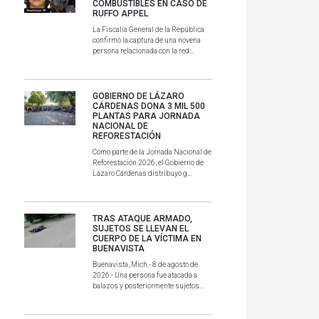
COMBUSTIBLES EN CASO DE
RUFFO APPEL
La Fiscalía General de la República
confirmó la captura de una novena
persona relacionada con la red...
GOBIERNO DE LÁZARO
CÁRDENAS DONA 3 MIL 500
PLANTAS PARA JORNADA
NACIONAL DE
REFORESTACIÓN
Como parte de la Jornada Nacional de
Reforestación 2026, el Gobierno de
Lázaro Cárdenas distribuyó g...
TRAS ATAQUE ARMADO,
SUJETOS SE LLEVAN EL
CUERPO DE LA VÍCTIMA EN
BUENAVISTA
Buenavista, Mich.- 8 de agosto de
2026.- Una persona fue atacada a
balazos y posteriormente sujetos...