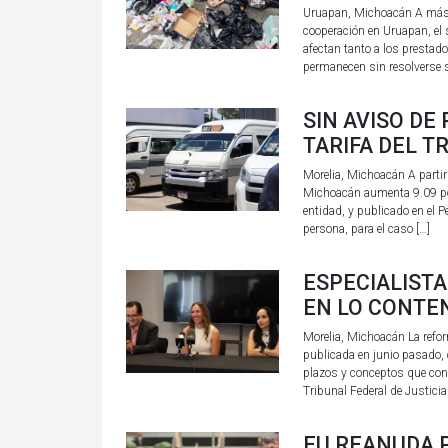
Uruapan, Michoacán A más d
cooperación en Uruapan, el
afectan tanto a los prestado
permanecen sin resolverse s
SIN AVISO DE
TARIFA DEL T
Morelia, Michoacán A partir 
Michoacán aumenta 9.09 por 
entidad, y publicado en el P
persona, para el caso […]
ESPECIALIST
EN LO CONTE
Morelia, Michoacán La refo
publicada en junio pasado, c
plazos y conceptos que conll
Tribunal Federal de Justici
EU REANUDA 