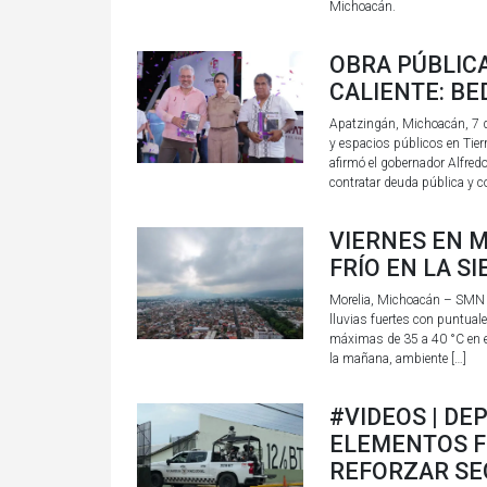
Michoacán.
OBRA PÚBLIC
CALIENTE: BE
Apatzingán, Michoacán, 7 de
y espacios públicos en Tierr
afirmó el gobernador Alfred
contratar deuda pública y c
VIERNES EN M
FRÍO EN LA S
Morelia, Michoacán – SMN E
lluvias fuertes con puntual
máximas de 35 a 40 °C en el 
la mañana, ambiente […]
#VIDEOS | DE
ELEMENTOS F
REFORZAR SE