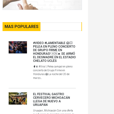
MAS POPULARES
#VIDEO #LAMENTABLE 😱💥
PELEA EN PLENO CONCIERTO
DE GRUPO FIRME EN
HONDURAS! 🇭🇳🔥 SE ARMÓ
EL DESMADRE EN EL ESTADIO
CHELATO UCLÉS
🥊🚨 #Viral | Pelea campal en pleno
concierto de Grupo Firme en
Honduras 😱 La noche del 20 de
marzo...
EL FESTIVAL GASTRO
CERVECERO MICHOACÁN
LLEGA DE NUEVO A
URUAPAN
Uruapan, Michoacán Con una oferta