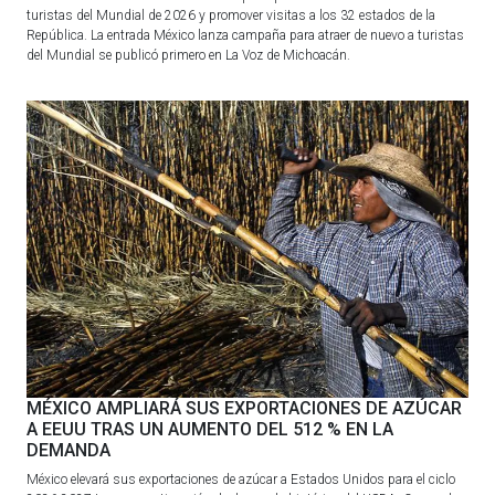
turistas del Mundial de 2026 y promover visitas a los 32 estados de la
República. La entrada México lanza campaña para atraer de nuevo a turistas
del Mundial se publicó primero en La Voz de Michoacán.
MÉXICO AMPLIARÁ SUS EXPORTACIONES DE AZÚCAR
A EEUU TRAS UN AUMENTO DEL 512 % EN LA
DEMANDA
México elevará sus exportaciones de azúcar a Estados Unidos para el ciclo