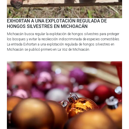
EXHORTAN A UNA EXPLOTACIÓN REGULADA DE
HONGOS SILVESTRES EN MICHOACÁN
Michoacán busca regular la explotación de hongos silvestres para proteger
los bosques y evitar la recolección indiscriminada de especies comestibles.
La entrada Exhortan a una explotación regulada de hongos silvestres en
Michoacán se publicó primero en La Voz de Michoacán.