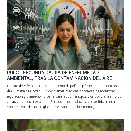
RUIDO, SEGUNDA CAUSA DE ENFERMEDAD
AMBIENTAL, TRAS LA CONTAMINACIÓN DEL AIRE
Ciudad de México – IBERO Propuesta de política pública sustentada por la
dra. Jimena de Gortari Ludlow plantea medidas concretas de monitoreo,
regulación y planeación urbana para reducir la exposición cotidiana al ruido
en las ciudades mexicanas. El ruido ambiental se ha convertido en una
crisis de salud pública global que avanza sin la misma […]