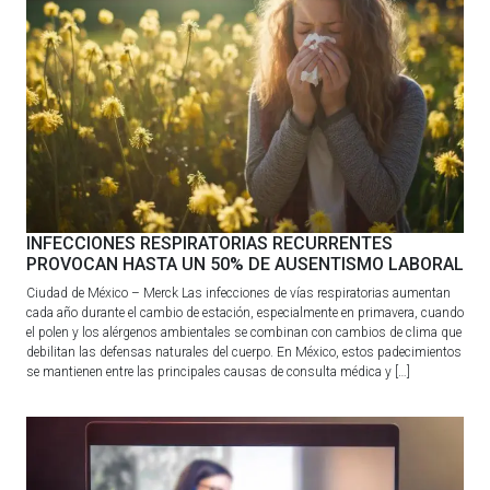
INFECCIONES RESPIRATORIAS RECURRENTES
PROVOCAN HASTA UN 50% DE AUSENTISMO LABORAL
Ciudad de México – Merck Las infecciones de vías respiratorias aumentan
cada año durante el cambio de estación, especialmente en primavera, cuando
el polen y los alérgenos ambientales se combinan con cambios de clima que
debilitan las defensas naturales del cuerpo. En México, estos padecimientos
se mantienen entre las principales causas de consulta médica y […]