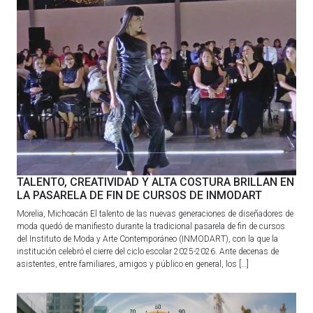
TALENTO, CREATIVIDAD Y ALTA COSTURA BRILLAN EN
LA PASARELA DE FIN DE CURSOS DE INMODART
Morelia, Michoacán El talento de las nuevas generaciones de diseñadores de
moda quedó de manifiesto durante la tradicional pasarela de fin de cursos
del Instituto de Moda y Arte Contemporáneo (INMODART), con la que la
institución celebró el cierre del ciclo escolar 2025-2026. Ante decenas de
asistentes, entre familiares, amigos y público en general, los […]