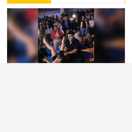
#VIDEO #LAMENTABLE 😱💥 PELEA EN PLENO CONCIERTO DE GRUPO
FIRME EN HONDURAS! 🇭🇳🔥 SE ARMÓ EL DESMADRE EN EL ESTADIO
CHELATO UCLÉS
🥊🚨 #Viral | Pelea campal en pleno concierto de Grupo Firme en Honduras 😱 La noche
del 20 de marzo...