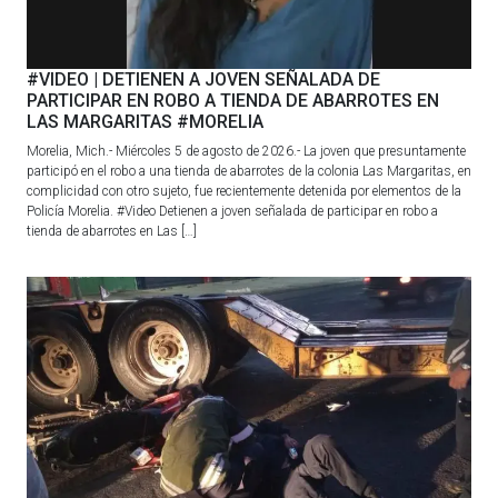
#VIDEO | DETIENEN A JOVEN SEÑALADA DE
PARTICIPAR EN ROBO A TIENDA DE ABARROTES EN
LAS MARGARITAS #MORELIA
Morelia, Mich.- Miércoles 5 de agosto de 2026.- La joven que presuntamente
participó en el robo a una tienda de abarrotes de la colonia Las Margaritas, en
complicidad con otro sujeto, fue recientemente detenida por elementos de la
Policía Morelia. #Video Detienen a joven señalada de participar en robo a
tienda de abarrotes en Las […]