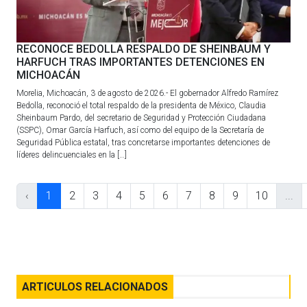
RECONOCE BEDOLLA RESPALDO DE SHEINBAUM Y
HARFUCH TRAS IMPORTANTES DETENCIONES EN
MICHOACÁN
Morelia, Michoacán, 3 de agosto de 2026.- El gobernador Alfredo Ramírez
Bedolla, reconoció el total respaldo de la presidenta de México, Claudia
Sheinbaum Pardo, del secretario de Seguridad y Protección Ciudadana
(SSPC), Omar García Harfuch, así como del equipo de la Secretaría de
Seguridad Pública estatal, tras concretarse importantes detenciones de
líderes delincuenciales en la […]
‹
1
2
3
4
5
6
7
8
9
10
...
ARTICULOS RELACIONADOS