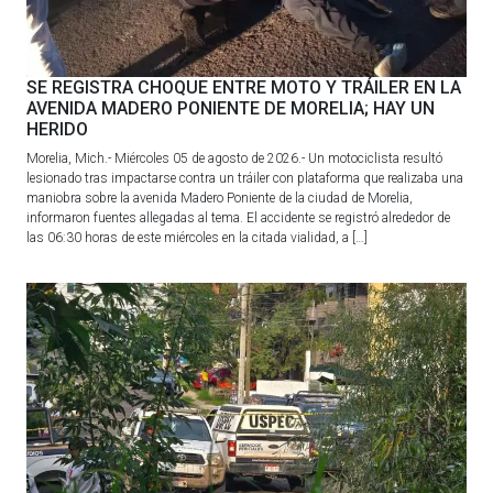
SE REGISTRA CHOQUE ENTRE MOTO Y TRÁILER EN LA
AVENIDA MADERO PONIENTE DE MORELIA; HAY UN
HERIDO
Morelia, Mich.- Miércoles 05 de agosto de 2026.- Un motociclista resultó
lesionado tras impactarse contra un tráiler con plataforma que realizaba una
maniobra sobre la avenida Madero Poniente de la ciudad de Morelia,
informaron fuentes allegadas al tema. El accidente se registró alrededor de
las 06:30 horas de este miércoles en la citada vialidad, a […]